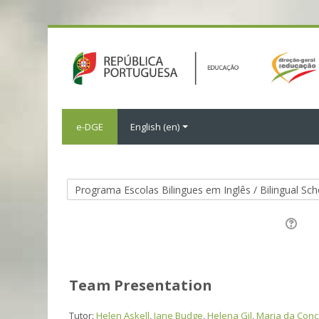
e-DGE
English ‎(en)‎
Team Presentation
Tutor:
Helen Askell
,
Jane Budge
,
Helena Gil
,
Maria da Conce