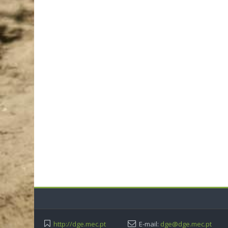
http://dge.mec.pt
E-mail:
dge@dge.mec.pt