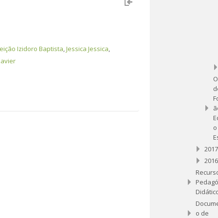
ição Izidoro Baptista
,
Jessica Jessica
,
avier
O
d
F
ã
E
o
E
2017
2016
Recurs
Pedagó
Didátic
Docum
o de