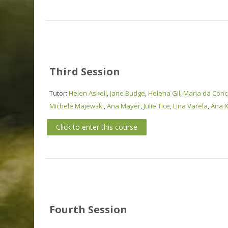
Third Session
Tutor:
Helen Askell
,
Jane Budge
,
Helena Gil
,
Maria da Conce
Michele Majewski
,
Ana Mayer
,
Julie Tice
,
Lina Varela
,
Ana X
Click to enter this course
Fourth Session