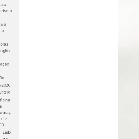
a o
orismo
a a
io
olas
Inglês
tação
ão
/2020
/2019
ficina
e
ormaç
o 1.º
EB
Lisb
oa