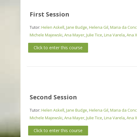
First Session
Tutor:
Helen Askell
,
Jane Budge
,
Helena Gil
,
Maria da Conce
Michele Majewski
,
Ana Mayer
,
Julie Tice
,
Lina Varela
,
Ana X
Click to enter this course
Second Session
Tutor:
Helen Askell
,
Jane Budge
,
Helena Gil
,
Maria da Conce
Michele Majewski
,
Ana Mayer
,
Julie Tice
,
Lina Varela
,
Ana X
Click to enter this course