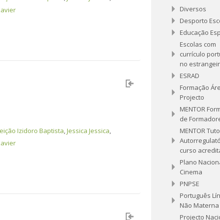
Diversos
avier
Desporto Esc
Educação Esp
Escolas com
currículo por
no estrangei
ESRAD
Formação Ár
Projecto
MENTOR For
de Formador
ição Izidoro Baptista
,
Jessica Jessica
,
MENTOR Tuto
Autorregulató
avier
curso acredi
Plano Nacion
Cinema
PNPSE
Português Lí
Não Materna
Projecto Naci