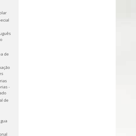
olar
ecial
tuguês
ro
ea de
mação
es
rias
rias -
tado
al de
ngua
onal