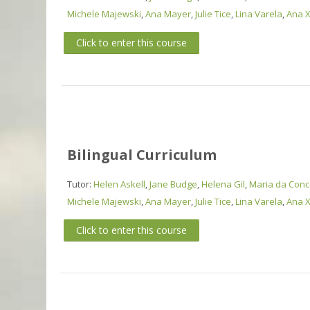
Michele Majewski
,
Ana Mayer
,
Julie Tice
,
Lina Varela
,
Ana X
Click to enter this course
Bilingual Curriculum
Tutor:
Helen Askell
,
Jane Budge
,
Helena Gil
,
Maria da Conce
Michele Majewski
,
Ana Mayer
,
Julie Tice
,
Lina Varela
,
Ana X
Click to enter this course