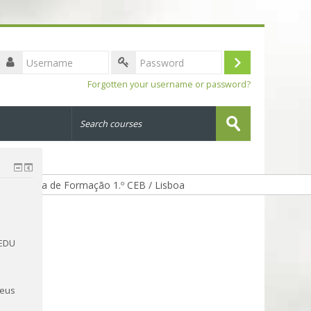
Username
Log
Password
Forgotten your username or password?
in
Search
courses
Submit
-EDU
peus