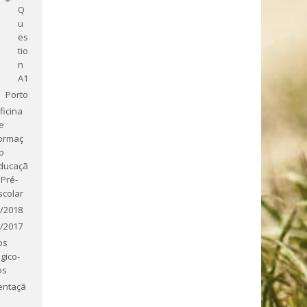
Q
u
es
tio
n
A1
Porto
ficina
e
ormaç
o
ducaçã
 Pré-
scolar
/2018
/2017
os
gico-
os
entaçã