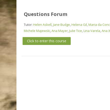
Questions Forum
Tutor:
Helen Askell
,
Jane Budge
,
Helena Gil
,
Maria da Conce
Michele Majewski
,
Ana Mayer
,
Julie Tice
,
Lina Varela
,
Ana X
Click to enter this course