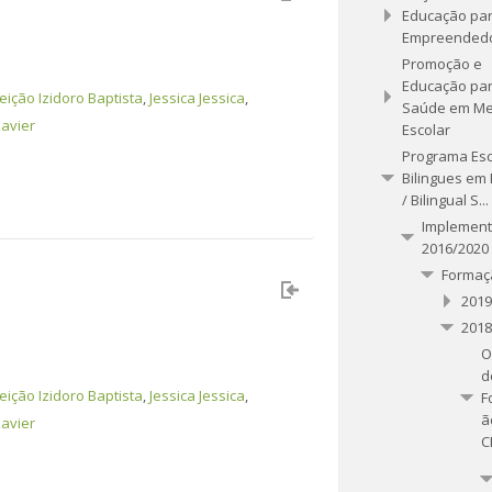
Educação par
Empreended
Promoção e
Educação par
ição Izidoro Baptista
,
Jessica Jessica
,
Saúde em Me
avier
Escolar
Programa Esc
Bilingues em 
/ Bilingual S...
Implemen
2016/2020
Formaç
2019
2018
O
d
ição Izidoro Baptista
,
Jessica Jessica
,
F
ã
avier
C