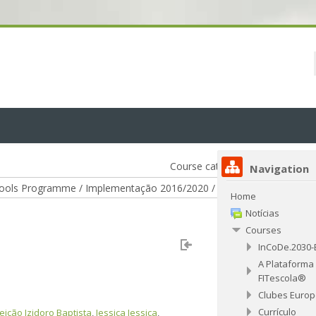
Course categories:
Navigation
Home
Notícias
Courses
InCoDe.2030
A Plataforma
FITescola®
Clubes Euro
Currículo
ição Izidoro Baptista
,
Jessica Jessica
,