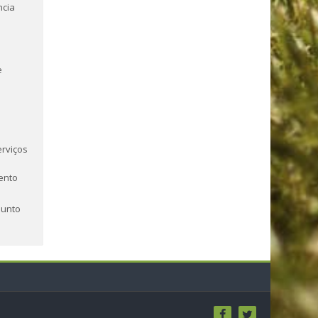
ncia
e
erviços
ento
junto