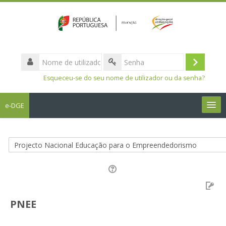
Nome
de
Entrar
Senha
utilizador
Esqueceu-se do seu nome de utilizador ou da senha?
e-DGE
Português - Portugal ‎(pt)‎
Pesquisar
disciplinas
Sub
PNEE