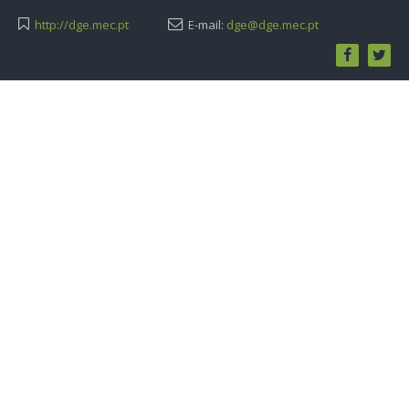
http://dge.mec.pt
E-mail:
dge@dge.mec.pt