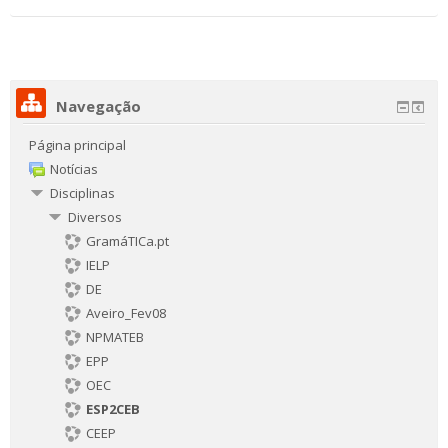
Navegação
Página principal
Notícias
Disciplinas
Diversos
GramáTICa.pt
IELP
DE
Aveiro_Fev08
NPMATEB
EPP
OEC
ESP2CEB
CEEP