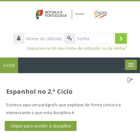
Nome
de
Entrar
Senha
utilizador
Esqueceu-se do seu nome de utilizador ou da senha?
e-DGE
Português - Portugal ‎(pt)‎
Espanhol no 2.º Ciclo
Pesquisar
disciplinas
Sub
Escreva aqui um parágrafo que explique de forma concisa e
interessante o que esta disciplina é.
Clique para aceder à disciplina