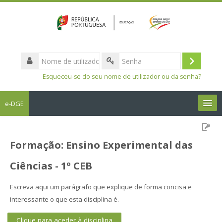
Nome
de
Entrar
Senha
utilizador
Esqueceu-se do seu nome de utilizador ou da senha?
e-DGE
Português - Portugal ‎(pt)‎
Formação: Ensino Experimental das
Pesquisar
disciplinas
Sub
Ciências - 1º CEB
Escreva aqui um parágrafo que explique de forma concisa e
interessante o que esta disciplina é.
Clique para aceder à disciplina