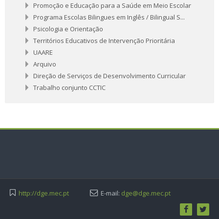
Promoção e Educação para a Saúde em Meio Escolar
Programa Escolas Bilingues em Inglês / Bilingual S...
Psicologia e Orientação
Territórios Educativos de Intervenção Prioritária
UAARE
Arquivo
Direção de Serviços de Desenvolvimento Curricular
Trabalho conjunto CCTIC
http://dge.mec.pt
E-mail:
dge@dge.mec.pt