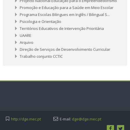
Projecto Nacional Educação para o Empreendedorismo
Promoção e Educação para a Saúde em Meio Escolar
Programa Escolas Bilingues em Inglês / Bilingual S...
Psicologia e Orientação
Territórios Educativos de Intervenção Prioritária
UAARE
Arquivo
Direção de Serviços de Desenvolvimento Curricular
Trabalho conjunto CCTIC
http://dge.mec.pt
E-mail:
dge@dge.mec.pt