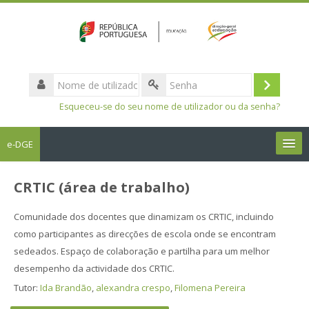
Nome
de
Entrar
Senha
utilizador
Esqueceu-se do seu nome de utilizador ou da senha?
e-DGE
Português - Portugal ‎(pt)‎
CRTIC (área de trabalho)
Pesquisar
Comunidade dos docentes que dinamizam os CRTIC, incluindo
disciplinas
Sub
como participantes as direcções de escola onde se encontram
sedeados. Espaço de colaboração e partilha para um melhor
desempenho da actividade dos CRTIC.
Tutor:
Ida Brandão
,
alexandra crespo
,
Filomena Pereira