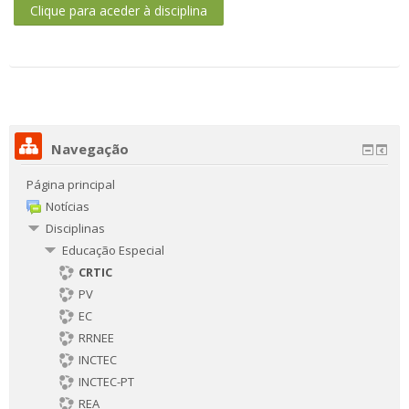
Clique para aceder à disciplina
Navegação
Página principal
Notícias
Disciplinas
Educação Especial
CRTIC
PV
EC
RRNEE
INCTEC
INCTEC-PT
REA