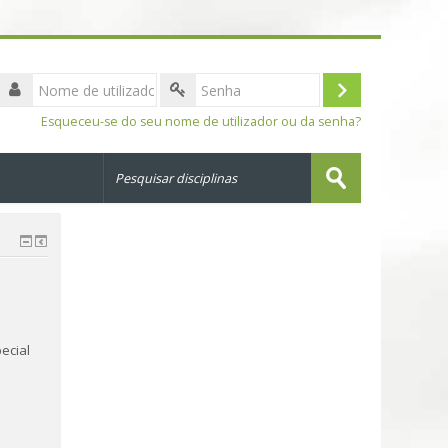
Nome
de
Entrar
Senha
utilizador
Esqueceu-se do seu nome de utilizador ou da senha?
Pesquisar
disciplinas
Submeter
ecial