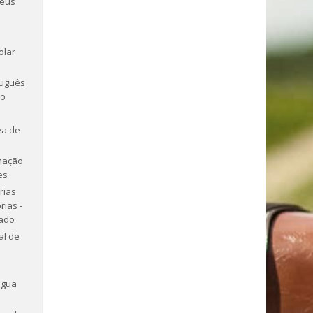
peus
olar
tuguês
ro
ea de
mação
es
rias
rias -
tado
al de
ngua