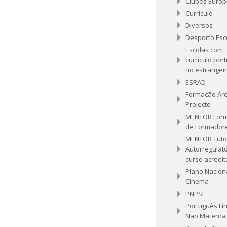
Clubes Euro
Currículo
Diversos
Desporto Esc
Escolas com
currículo por
no estrangei
ESRAD
Formação Ár
Projecto
MENTOR For
de Formador
MENTOR Tuto
Autorregulató
curso acredi
Plano Nacion
Cinema
PNPSE
Português Lí
Não Materna