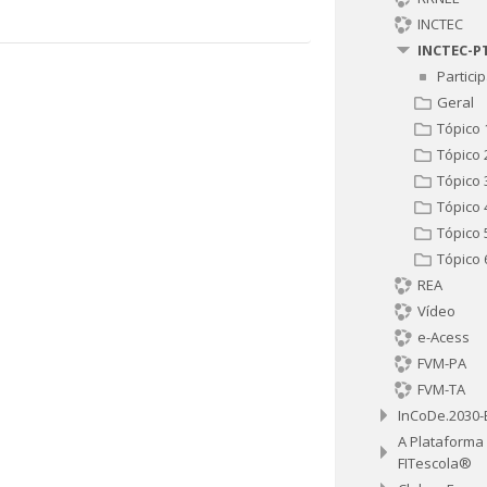
INCTEC
INCTEC-P
Partici
Geral
Tópico 
Tópico 
Tópico 
Tópico 
Tópico 
Tópico 
REA
Vídeo
e-Acess
FVM-PA
FVM-TA
InCoDe.2030
A Plataforma
FITescola®