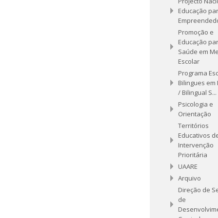
Projecto Naci
Educação par
Empreended
Promoção e
Educação par
Saúde em Me
Escolar
Programa Esc
Bilingues em 
/ Bilingual S...
Psicologia e
Orientação
Territórios
Educativos d
Intervenção
Prioritária
UAARE
Arquivo
Direção de S
de
Desenvolvim