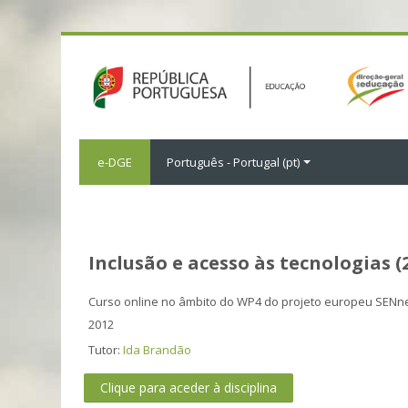
e-DGE
Português - Portugal ‎(pt)‎
Inclusão e acesso às tecnologias (
Curso online no âmbito do WP4 do projeto europeu SENn
2012
Tutor:
Ida Brandão
Clique para aceder à disciplina