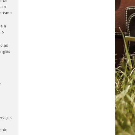
onal
a o
orismo
a a
io
olas
Inglês
e
erviços
ento