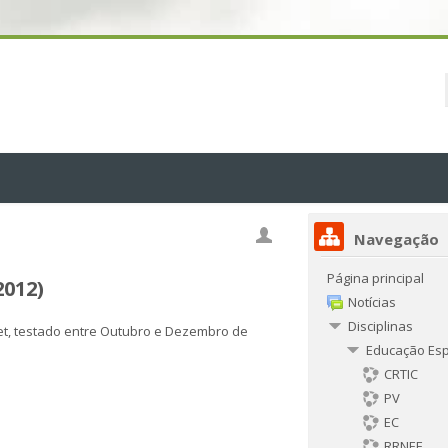
Navegação
Página principal
2012)
Notícias
Disciplinas
et, testado entre Outubro e Dezembro de
Educação Esp
CRTIC
PV
EC
RRNEE