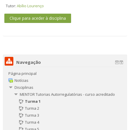
Tutor:
Abílio Lourenço
Clique para aceder à disciplina
Navegação
Página principal
Notícias
Disciplinas
MENTOR Tutorias Autorregulatórias - curso acreditado
Turma 1
Turma 2
Turma 3
Turma 4
Turma 5