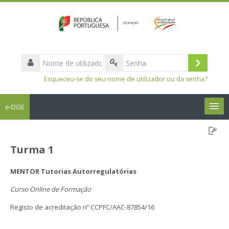
Nome
de
Entrar
Senha
utilizador
Esqueceu-se do seu nome de utilizador ou da senha?
e-DGE
Português - Portugal ‎(pt)‎
Turma 1
Pesquisar
disciplinas
Sub
MENTOR Tutorias Autorregulatórias
Curso Online de Formação
Registo de acreditação nº CCPFC/AAC-87854/16