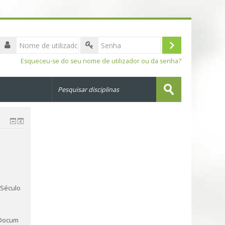
Nome
de
Entrar
Senha
utilizador
Esqueceu-se do seu nome de utilizador ou da senha?
Pesquisar
disciplinas
Submeter
- Século
Docum