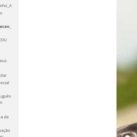
enho_A
to
acao_
-EDU
peus
olar
ecial
tuguês
ro
ea de
mação
es