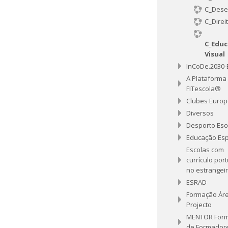
C_Des
C_Direi
C_Educ
Visual
InCoDe.2030
A Plataforma
FITescola®
Clubes Euro
Diversos
Desporto Esc
Educação Esp
Escolas com
currículo por
no estrangei
ESRAD
Formação Ár
Projecto
MENTOR For
de Formador