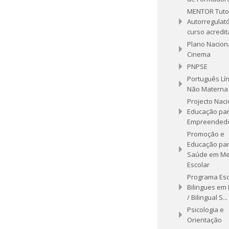
MENTOR Tuto
Autorregulató
curso acredi
Plano Nacion
Cinema
PNPSE
Português Lí
Não Materna
Projecto Naci
Educação par
Empreended
Promoção e
Educação par
Saúde em Me
Escolar
Programa Esc
Bilingues em 
/ Bilingual S...
Psicologia e
Orientação