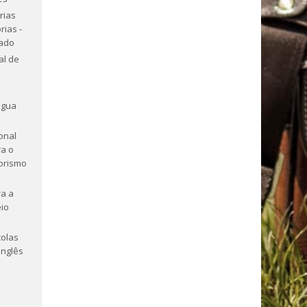
rias
rias -
tado
al de
ngua
onal
a o
orismo
a a
io
olas
Inglês