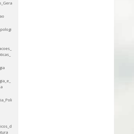
o_Gera
ao
pologi
acoes_
ticas_
gia
gia_e_
ia
ia_Poli
icos_d
atura