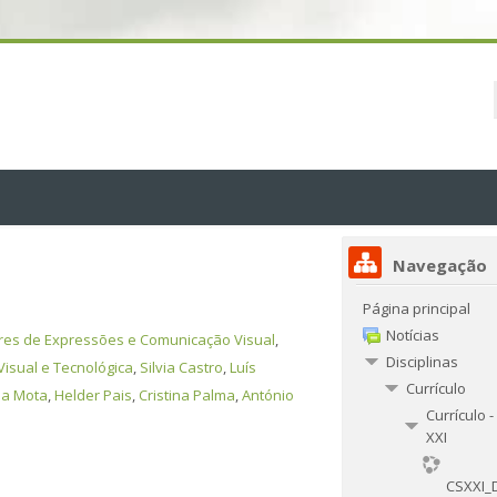
Navegação
Página principal
Notícias
res de Expressões e Comunicação Visual
,
Disciplinas
isual e Tecnológica
,
Silvia Castro
,
Luís
Currículo
la Mota
,
Helder Pais
,
Cristina Palma
,
António
Currículo 
XXI
CSXXI_