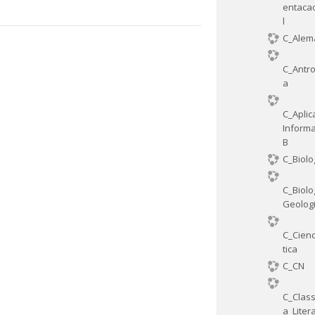
entaca
l
C_Alem
C_Antro
a
C_Aplic
Informa
B
C_Biolo
C_Biolo
Geolog
C_Cienc
tica
C_CN
C_Class
a_Liter