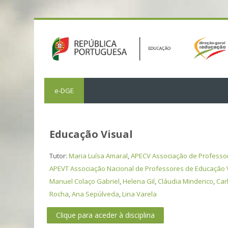
e-DGE
Educação Visual
Tutor:
Maria Luísa Amaral
,
APECV Associação de Professo
APEVT Associação Nacional de Professores de Educação V
Manuel Colaço Gabriel
,
Helena Gil
,
Cláudia Minderico
,
Car
Rocha
,
Ana Sepúlveda
,
Lina Varela
Clique para aceder à disciplina