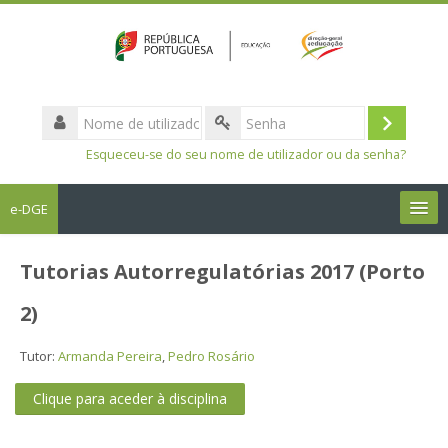
Nome
de
Entrar
Senha
utilizador
Esqueceu-se do seu nome de utilizador ou da senha?
e-DGE
Português - Portugal ‎(pt)‎
Tutorias Autorregulatórias 2017 (Porto
Pesquisar
2)
disciplinas
Sub
Tutor:
Armanda Pereira
,
Pedro Rosário
Clique para aceder à disciplina