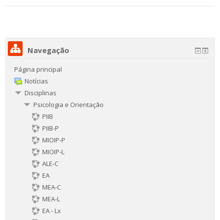
Navegação
Página principal
Notícias
Disciplinas
Psicologia e Orientação
PIIB
PIIB-P
MIOIP-P
MIOIP-L
ALE-C
EA
MEA-C
MEA-L
EA - Lx