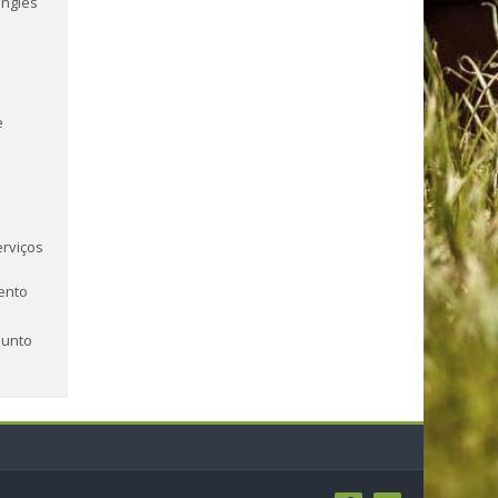
Inglês
e
erviços
ento
junto