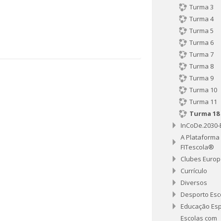
Turma 3
Turma 4
Turma 5
Turma 6
Turma 7
Turma 8
Turma 9
Turma 10
Turma 11
Turma 18
InCoDe.2030
A Plataforma
FITescola®
Clubes Euro
Currículo
Diversos
Desporto Esc
Educação Esp
Escolas com