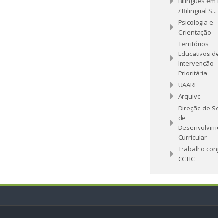
Bilingues em 
/ Bilingual S...
Psicologia e
Orientação
Territórios
Educativos d
Intervenção
Prioritária
UAARE
Arquivo
Direção de S
de
Desenvolvim
Curricular
Trabalho con
CCTIC