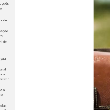
tuguês
ro
ea de
mação
es
al de
ngua
onal
a o
orismo
a a
io
olas