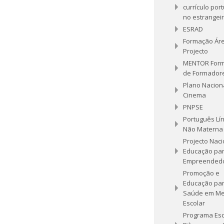
currículo por
no estrangei
ESRAD
Formação Ár
Projecto
MENTOR For
de Formador
Plano Nacion
Cinema
PNPSE
Português Lí
Não Materna
Projecto Naci
Educação par
Empreended
Promoção e
Educação par
Saúde em Me
Escolar
Programa Esc