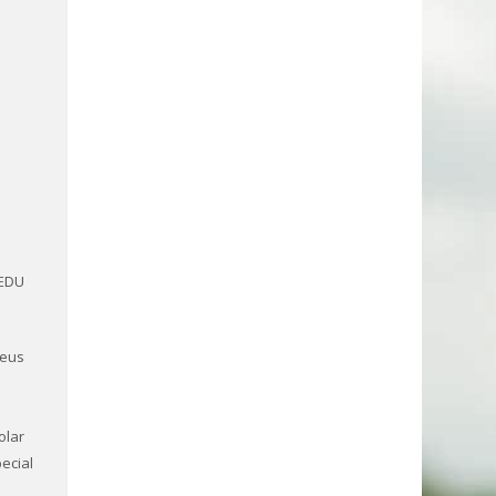
-EDU
peus
olar
ecial