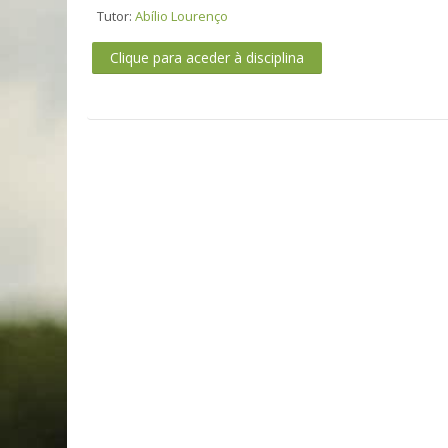
Tutor:
Abílio Lourenço
Clique para aceder à disciplina