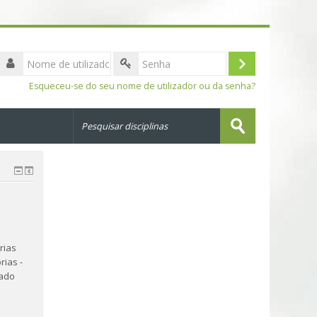
Nome
de
Entrar
Senha
utilizador
Esqueceu-se do seu nome de utilizador ou da senha?
Pesquisar
disciplinas
Submeter
rias
rias -
tado