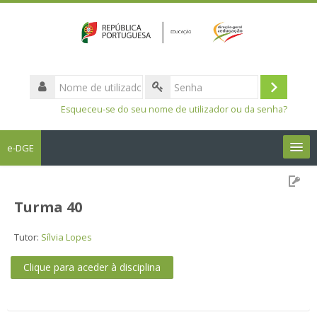
Nome
de
Entrar
Senha
utilizador
Esqueceu-se do seu nome de utilizador ou da senha?
e-DGE
Português - Portugal ‎(pt)‎
Turma 40
Pesquisar
disciplinas
Sub
Tutor:
Sílvia Lopes
Clique para aceder à disciplina