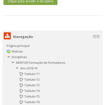
Clique para aceder à disciplina
Navegação
Página principal
Notícias
Disciplinas
MENTOR Formação de Formadores
Ano 2018-19
TutAuto-T1
TutAuto-T2
TutAuto-T3
TutAuto-T4
TutAuto-T5
TutAuto-T6