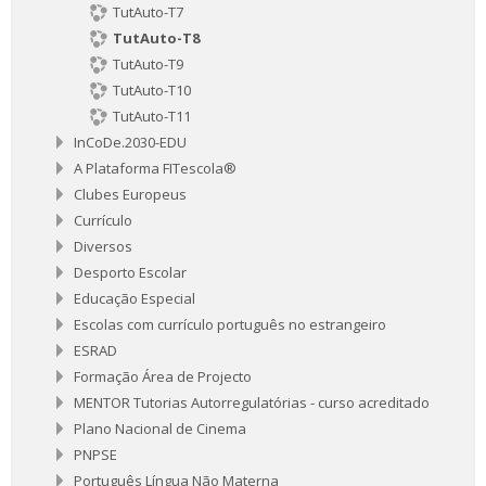
TutAuto-T7
TutAuto-T8
TutAuto-T9
TutAuto-T10
TutAuto-T11
InCoDe.2030-EDU
A Plataforma FITescola®
Clubes Europeus
Currículo
Diversos
Desporto Escolar
Educação Especial
Escolas com currículo português no estrangeiro
ESRAD
Formação Área de Projecto
MENTOR Tutorias Autorregulatórias - curso acreditado
Plano Nacional de Cinema
PNPSE
Português Língua Não Materna