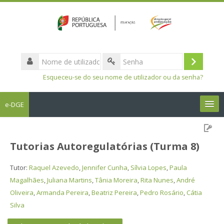
Nome
de
Entrar
Senha
utilizador
Esqueceu-se do seu nome de utilizador ou da senha?
e-DGE
Português - Portugal ‎(pt)‎
Tutorias Autoregulatórias (Turma 8)
Pesquisar
disciplinas
Sub
Tutor:
Raquel Azevedo
,
Jennifer Cunha
,
Sílvia Lopes
,
Paula
Magalhães
,
Juliana Martins
,
Tânia Moreira
,
Rita Nunes
,
André
Oliveira
,
Armanda Pereira
,
Beatriz Pereira
,
Pedro Rosário
,
Cátia
Silva