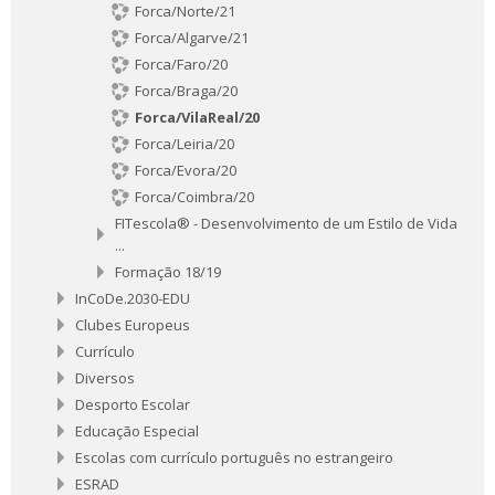
Forca/Norte/21
Forca/Algarve/21
Forca/Faro/20
Forca/Braga/20
Forca/VilaReal/20
Forca/Leiria/20
Forca/Evora/20
Forca/Coimbra/20
FITescola® - Desenvolvimento de um Estilo de Vida
...
Formação 18/19
InCoDe.2030-EDU
Clubes Europeus
Currículo
Diversos
Desporto Escolar
Educação Especial
Escolas com currículo português no estrangeiro
ESRAD