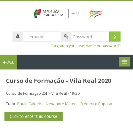
Username
Log
Password
Forgotten your username or password?
in
e-DGE
English ‎(en)‎
Curso de Formação - Vila Real 2020
Search
Curso de Formação 25h - Vila Real - 19/20
courses
Sub
Tutor:
Paulo Caldeira
,
Alexandre Mateus
,
Frederico Raposo
Click to enter this course