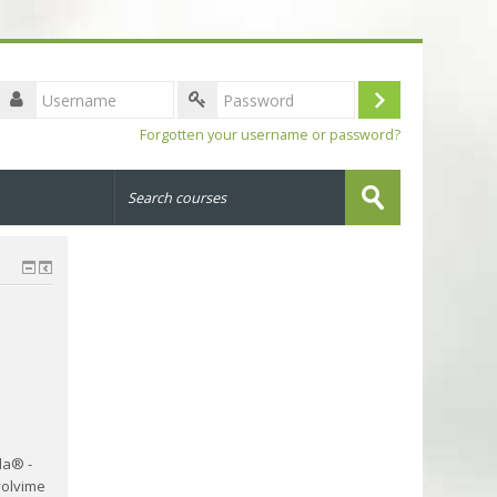
Username
Log
Password
Forgotten your username or password?
in
Search
courses
Submit
la® -
olvime