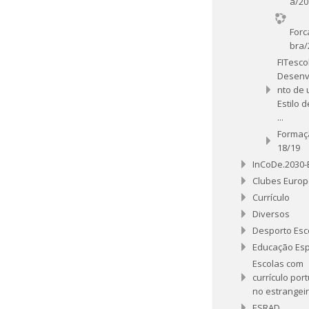
a/20
Forc
bra/
FITesco
Desenv
nto de
Estilo 
...
Formaç
18/19
InCoDe.2030
Clubes Euro
Currículo
Diversos
Desporto Esc
Educação Esp
Escolas com
currículo por
no estrangei
ESRAD