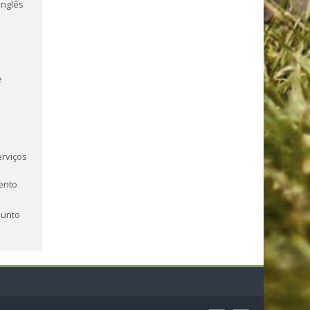
Inglês
e
erviços
ento
junto