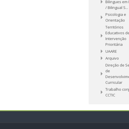
Bilingues em 
/ Bilingual S...
Psicologia e
Orientação
Territórios
Educativos d
Intervenção
Prioritária
UAARE
Arquivo
Direção de S
de
Desenvolvim
Curricular
Trabalho con
CCTIC