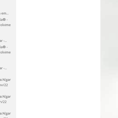
o
 em...
la® -
olvime
o
 -...
la® -
olvime
o
 -...
a/Algar
ov/22
a/Algar
n/22
a/Algar