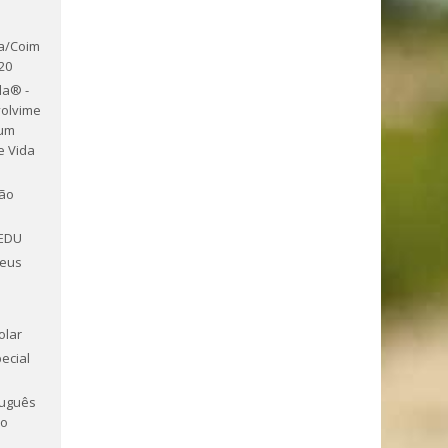
a/Coim
20
la® -
olvime
 um
de Vida
ão
-EDU
peus
olar
ecial
tuguês
ro