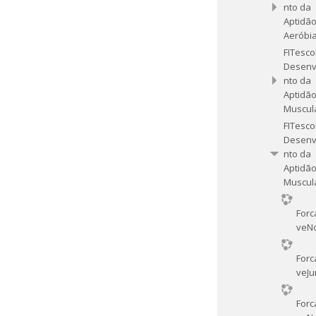
nto da
Aptidã
Aeróbia
FITesco
Desenv
nto da
Aptidã
Muscular
FITesco
Desenv
nto da
Aptidã
Muscular
Forc
veN
Forc
veJu
Forc