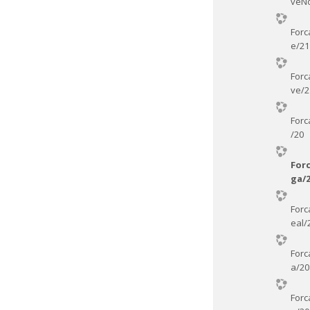
veN
Forc
e/21
Forc
ve/2
Forc
/20
For
ga/
Forc
eal/
Forc
a/20
Forc