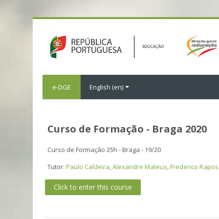
e-DGE
English ‎(en)‎
Curso de Formação - Braga 2020
Curso de Formação 25h - Braga - 19/20
Tutor:
Paulo Caldeira
,
Alexandre Mateus
,
Frederico Rapo
Click to enter this course