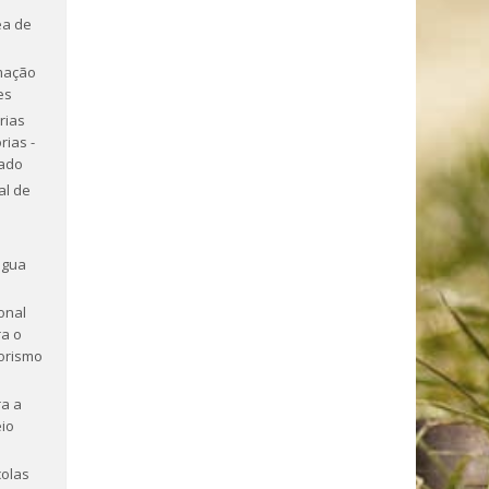
ea de
mação
es
rias
rias -
tado
al de
ngua
onal
a o
orismo
a a
io
olas