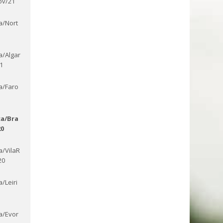
ov/21
a/Nort
a/Algar
1
a/Faro
ca/Bra
20
a/VilaR
20
a/Leiri
a/Evor