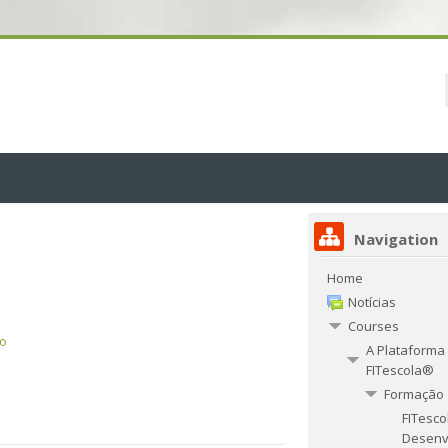
Navigation
Home
Notícias
Courses
so
A Plataforma
FITescola®
Formação
FITesco
Desenv