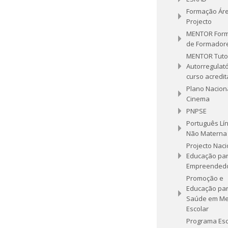
Formação Ár
Projecto
MENTOR For
de Formador
MENTOR Tuto
Autorregulató
curso acredi
Plano Nacion
Cinema
PNPSE
Português Lí
Não Materna
Projecto Naci
Educação par
Empreended
Promoção e
Educação par
Saúde em Me
Escolar
Programa Esc