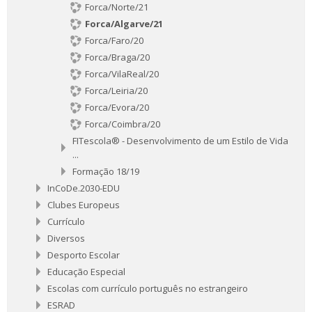
Forca/Norte/21
Forca/Algarve/21
Forca/Faro/20
Forca/Braga/20
Forca/VilaReal/20
Forca/Leiria/20
Forca/Evora/20
Forca/Coimbra/20
FITescola® - Desenvolvimento de um Estilo de Vida
...
Formação 18/19
InCoDe.2030-EDU
Clubes Europeus
Currículo
Diversos
Desporto Escolar
Educação Especial
Escolas com currículo português no estrangeiro
ESRAD