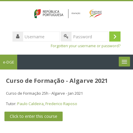
Username
Log
Password
Forgotten your username or password?
in
e-DGE
English ‎(en)‎
Curso de Formação - Algarve 2021
Search
Curso de Formação 25h - Algarve - Jan 2021
courses
Sub
Tutor:
Paulo Caldeira
,
Frederico Raposo
Click to enter this course